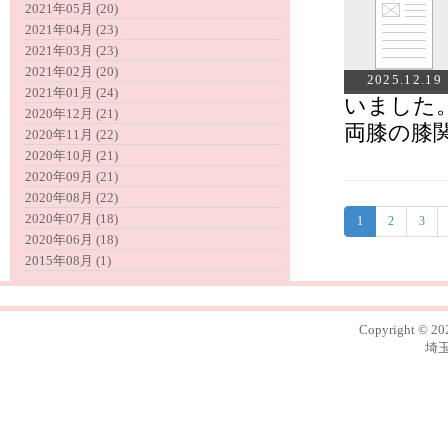
2021年05月 (20)
2021年04月 (23)
2021年03月 (23)
2021年02月 (20)
2025.12.19
2021年01月 (24)
いました
2020年12月 (21)
両膝の膝
2020年11月 (22)
2020年10月 (21)
2020年09月 (21)
2020年08月 (22)
2020年07月 (18)
1
2
3
2020年06月 (18)
2015年08月 (1)
Copyright © 2
埼玉