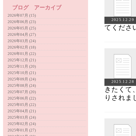
ブログ アーカイブ
2026年07月 (15)
2025.12.29
2026年06月 (23)
てくださ
2026年05月 (25)
2026年04月 (27)
2026年03月 (24)
2026年02月 (18)
2026年01月 (22)
2025年12月 (21)
2025年11月 (20)
2025年10月 (21)
2025年09月 (24)
2025.12.28
2025年08月 (24)
きたくて
2025年07月 (20)
りされま
2025年06月 (22)
2025年05月 (22)
2025年04月 (21)
2025年03月 (24)
2025年02月 (24)
2025年01月 (27)