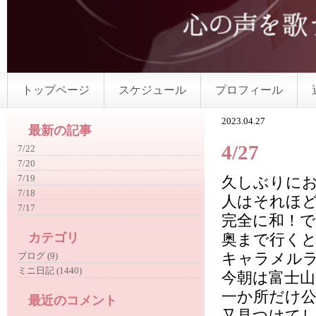
トップページ
スケジュール
プロフィール
2023.04.27
最新の記事
4/27
7/22
7/20
7/19
久しぶりに
7/18
人はそれほ
7/17
完全に和！
カテゴリ
奥まで行く
キャラメル
ブログ (9)
ミニ日記 (1440)
今朝は富士
一か所だけ
最近のコメント
又見つけて