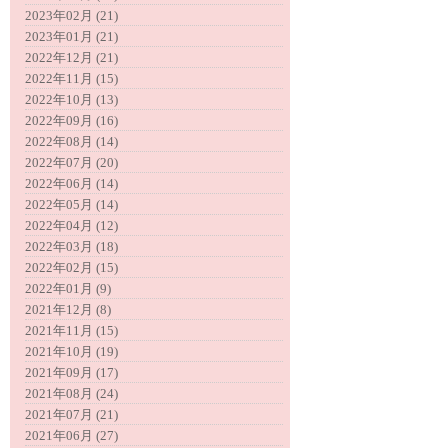
2023年02月 (21)
2023年01月 (21)
2022年12月 (21)
2022年11月 (15)
2022年10月 (13)
2022年09月 (16)
2022年08月 (14)
2022年07月 (20)
2022年06月 (14)
2022年05月 (14)
2022年04月 (12)
2022年03月 (18)
2022年02月 (15)
2022年01月 (9)
2021年12月 (8)
2021年11月 (15)
2021年10月 (19)
2021年09月 (17)
2021年08月 (24)
2021年07月 (21)
2021年06月 (27)