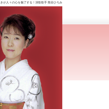
きが人々の心を魅了する！演歌歌手 熊谷ひろみ