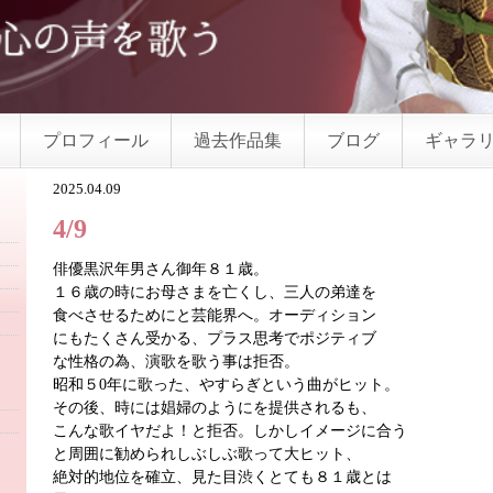
プロフィール
過去作品集
ブログ
ギャラ
2025.04.09
4/9
俳優黒沢年男さん御年８１歳。
１６歳の時にお母さまを亡くし、三人の弟達を
食べさせるためにと芸能界へ。オーディション
にもたくさん受かる、プラス思考でポジティブ
な性格の為、演歌を歌う事は拒否。
昭和５0年に歌った、やすらぎという曲がヒット。
その後、時には娼婦のようにを提供されるも、
こんな歌イヤだよ！と拒否。しかしイメージに合う
と周囲に勧められしぶしぶ歌って大ヒット、
絶対的地位を確立、見た目渋くとても８１歳とは