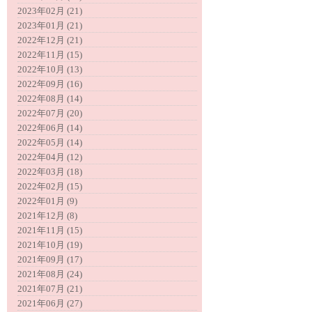
2023年02月 (21)
2023年01月 (21)
2022年12月 (21)
2022年11月 (15)
2022年10月 (13)
2022年09月 (16)
2022年08月 (14)
2022年07月 (20)
2022年06月 (14)
2022年05月 (14)
2022年04月 (12)
2022年03月 (18)
2022年02月 (15)
2022年01月 (9)
2021年12月 (8)
2021年11月 (15)
2021年10月 (19)
2021年09月 (17)
2021年08月 (24)
2021年07月 (21)
2021年06月 (27)