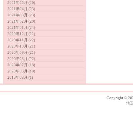
2021年05月 (20)
2021年04月 (23)
2021年03月 (23)
2021年02月 (20)
2021年01月 (24)
2020年12月 (21)
2020年11月 (22)
2020年10月 (21)
2020年09月 (21)
2020年08月 (22)
2020年07月 (18)
2020年06月 (18)
2015年08月 (1)
Copyright © 2
埼玉