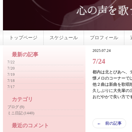
トップページ
スケジュール
プロフィール
2025.07.24
最新の記事
7/24
7/22
7/20
都内は北とぴあへ、
7/19
懐メロのコーナーで
7/18
他２曲は新曲を歌唱
7/17
久しぶりに大先輩の
おだやかで良い方で
カテゴリ
ブログ (9)
ミニ日記 (1440)
← 前の記事
最近のコメント