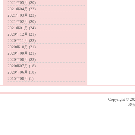
2021年05月 (20)
2021年04月 (23)
2021年03月 (23)
2021年02月 (20)
2021年01月 (24)
2020年12月 (21)
2020年11月 (22)
2020年10月 (21)
2020年09月 (21)
2020年08月 (22)
2020年07月 (18)
2020年06月 (18)
2015年08月 (1)
Copyright © 2
埼玉