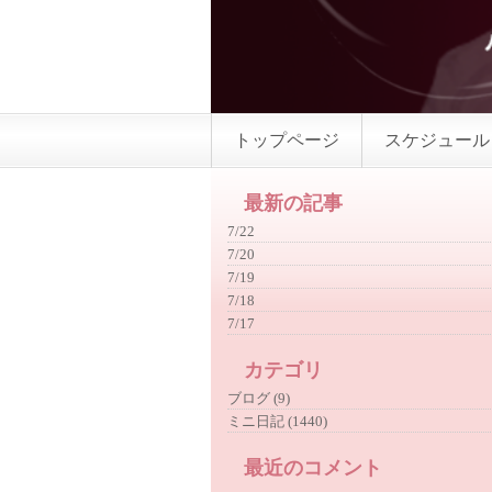
トップページ
スケジュール
最新の記事
7/22
7/20
7/19
7/18
7/17
カテゴリ
ブログ (9)
ミニ日記 (1440)
最近のコメント