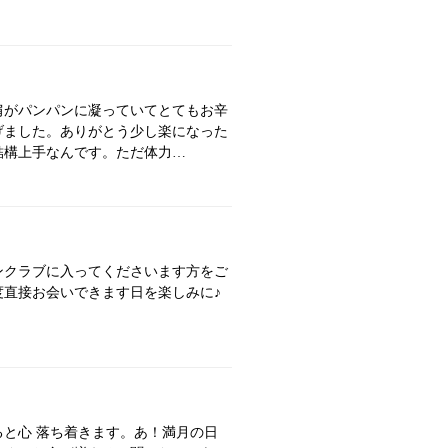
肩がパンパンに凝っていてとてもお辛
げました。ありがとう少し楽になった
結構上手なんです。ただ体力…
ンクラブに入ってくださいます方をご
度直接お会いできます日を楽しみに♪
と心 落ち着きます。あ！満月の日