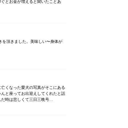
仰ぐとお金が増えると聞いたことあ
きを頂きました。美味しい〜身体が
に亡くなった愛犬の写真がそこにある
ゃんと座ってお出迎えしてくれたと話
んだ時は悲しくて三日三晩号…