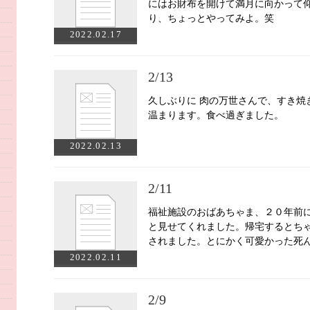
にはお財布を開けて満月に向かって
り、ちょっとやってみよ。笑
2022.02.17
2/13
久しぶりに 肉の万世さんで、すき焼
温まります。食べ過ぎました。
2022.02.13
2/11
福祉施設のおばあちゃま、２０年前
と見せてくれました。帰宅するとち
されました。とにかく可愛かった死
2022.02.11
2/9