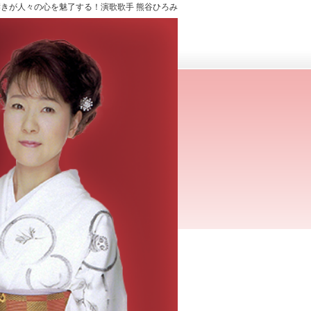
きが人々の心を魅了する！演歌歌手 熊谷ひろみ