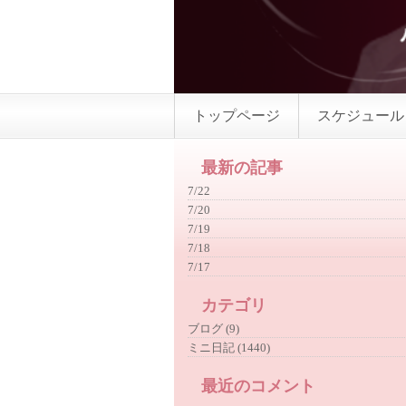
トップページ
スケジュール
最新の記事
7/22
7/20
7/19
7/18
7/17
カテゴリ
ブログ (9)
ミニ日記 (1440)
最近のコメント