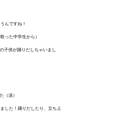
歌うんですね！
で歌った中学生から）
ちの子供が踊りだしちゃいまし
った（涙）
見ました！踊りだしたり、立ち上