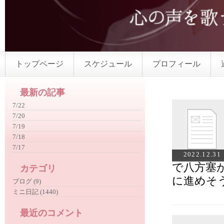
トップページ
スケジュール
プロフィール
最新の記事
7/22
7/20
7/19
7/18
7/17
2022.12.31
で八方塞
カテゴリ
に進めそ
ブログ (9)
ミニ日記 (1440)
最近のコメント