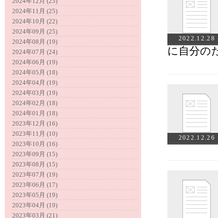
2024年12月 (23)
2024年11月 (25)
2024年10月 (22)
2024年09月 (25)
2022.12.28
2024年08月 (19)
に自分の
2024年07月 (24)
2024年06月 (19)
2024年05月 (18)
2024年04月 (19)
2024年03月 (19)
2024年02月 (18)
2024年01月 (18)
2023年12月 (16)
2023年11月 (10)
2022.12.26
2023年10月 (16)
2023年09月 (15)
2023年08月 (15)
2023年07月 (19)
2023年06月 (17)
2023年05月 (19)
2023年04月 (19)
2023年03月 (21)