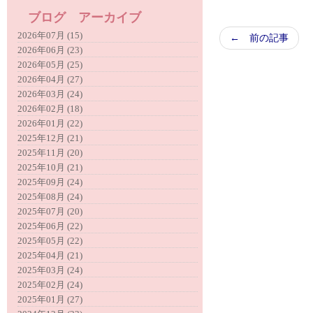
ブログ アーカイブ
2026年07月 (15)
← 前の記事
2026年06月 (23)
2026年05月 (25)
2026年04月 (27)
2026年03月 (24)
2026年02月 (18)
2026年01月 (22)
2025年12月 (21)
2025年11月 (20)
2025年10月 (21)
2025年09月 (24)
2025年08月 (24)
2025年07月 (20)
2025年06月 (22)
2025年05月 (22)
2025年04月 (21)
2025年03月 (24)
2025年02月 (24)
2025年01月 (27)