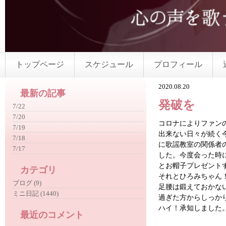
トップページ
スケジュール
プロフィール
2020.08.20
最新の記事
発破を
7/22
7/20
コロナによりファン
7/19
出来ない日々が続く
7/18
に歌謡教室の関係者
7/17
した。今度会った時
とお帽子プレゼント
カテゴリ
それとひろみちゃん
ブログ (9)
足腰は鍛えておかない
ミニ日記 (1440)
過ぎた方からしっか
ハイ！承知しました
最近のコメント