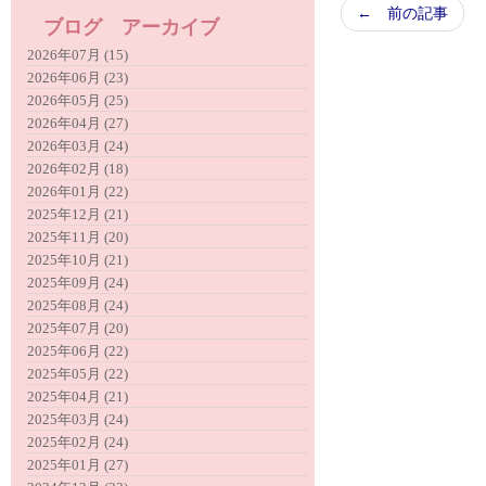
← 前の記事
ブログ アーカイブ
2026年07月 (15)
2026年06月 (23)
2026年05月 (25)
2026年04月 (27)
2026年03月 (24)
2026年02月 (18)
2026年01月 (22)
2025年12月 (21)
2025年11月 (20)
2025年10月 (21)
2025年09月 (24)
2025年08月 (24)
2025年07月 (20)
2025年06月 (22)
2025年05月 (22)
2025年04月 (21)
2025年03月 (24)
2025年02月 (24)
2025年01月 (27)