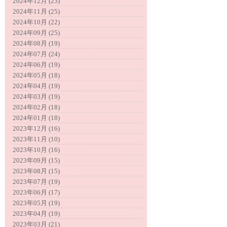
2024年12月 (23)
2024年11月 (25)
2024年10月 (22)
2024年09月 (25)
2024年08月 (19)
2024年07月 (24)
2024年06月 (19)
2024年05月 (18)
2024年04月 (19)
2024年03月 (19)
2024年02月 (18)
2024年01月 (18)
2023年12月 (16)
2023年11月 (10)
2023年10月 (16)
2023年09月 (15)
2023年08月 (15)
2023年07月 (19)
2023年06月 (17)
2023年05月 (19)
2023年04月 (19)
2023年03月 (21)