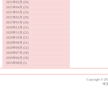
2021年05月 (20)
2021年04月 (23)
2021年03月 (23)
2021年02月 (20)
2021年01月 (24)
2020年12月 (21)
2020年11月 (22)
2020年10月 (21)
2020年09月 (21)
2020年08月 (22)
2020年07月 (18)
2020年06月 (18)
2015年08月 (1)
Copyright © 2
埼玉