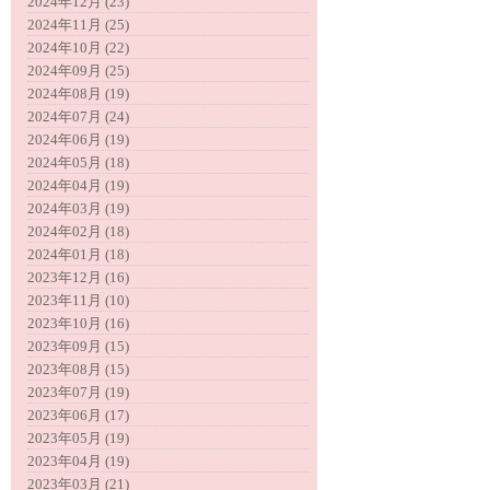
2024年12月 (23)
2024年11月 (25)
2024年10月 (22)
2024年09月 (25)
2024年08月 (19)
2024年07月 (24)
2024年06月 (19)
2024年05月 (18)
2024年04月 (19)
2024年03月 (19)
2024年02月 (18)
2024年01月 (18)
2023年12月 (16)
2023年11月 (10)
2023年10月 (16)
2023年09月 (15)
2023年08月 (15)
2023年07月 (19)
2023年06月 (17)
2023年05月 (19)
2023年04月 (19)
2023年03月 (21)