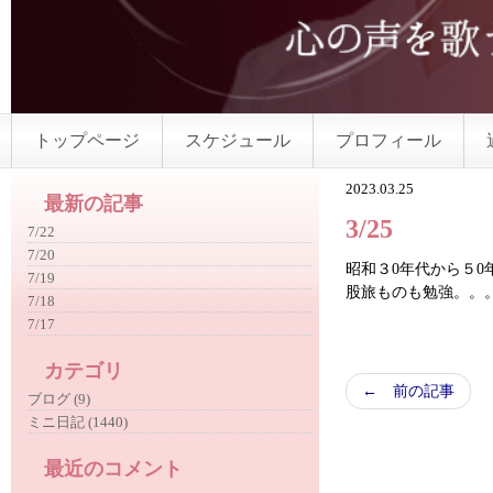
トップページ
スケジュール
プロフィール
2023.03.25
最新の記事
3/25
7/22
7/20
昭和３0年代から５
7/19
股旅ものも勉強。。
7/18
7/17
カテゴリ
← 前の記事
ブログ (9)
ミニ日記 (1440)
最近のコメント