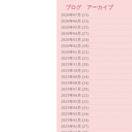
ブログ アーカイブ
2026年07月 (15)
2026年06月 (23)
2026年05月 (25)
2026年04月 (27)
2026年03月 (24)
2026年02月 (18)
2026年01月 (22)
2025年12月 (21)
2025年11月 (20)
2025年10月 (21)
2025年09月 (24)
2025年08月 (24)
2025年07月 (20)
2025年06月 (22)
2025年05月 (22)
2025年04月 (21)
2025年03月 (24)
2025年02月 (24)
2025年01月 (27)