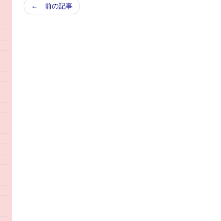
← 前の記事