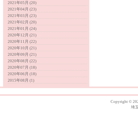
2021年05月 (20)
2021年04月 (23)
2021年03月 (23)
2021年02月 (20)
2021年01月 (24)
2020年12月 (21)
2020年11月 (22)
2020年10月 (21)
2020年09月 (21)
2020年08月 (22)
2020年07月 (18)
2020年06月 (18)
2015年08月 (1)
Copyright © 2
埼玉