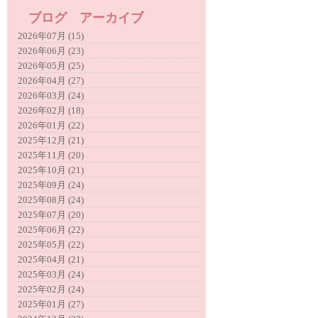
ブログ アーカイブ
2026年07月 (15)
2026年06月 (23)
2026年05月 (25)
2026年04月 (27)
2026年03月 (24)
2026年02月 (18)
2026年01月 (22)
2025年12月 (21)
2025年11月 (20)
2025年10月 (21)
2025年09月 (24)
2025年08月 (24)
2025年07月 (20)
2025年06月 (22)
2025年05月 (22)
2025年04月 (21)
2025年03月 (24)
2025年02月 (24)
2025年01月 (27)