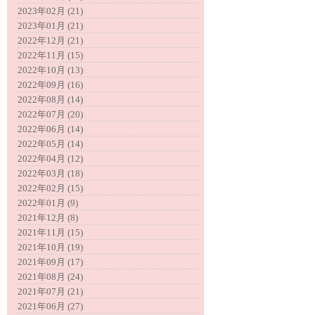
2023年02月 (21)
2023年01月 (21)
2022年12月 (21)
2022年11月 (15)
2022年10月 (13)
2022年09月 (16)
2022年08月 (14)
2022年07月 (20)
2022年06月 (14)
2022年05月 (14)
2022年04月 (12)
2022年03月 (18)
2022年02月 (15)
2022年01月 (9)
2021年12月 (8)
2021年11月 (15)
2021年10月 (19)
2021年09月 (17)
2021年08月 (24)
2021年07月 (21)
2021年06月 (27)